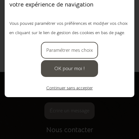
votre expérience de navigation
dégoûte ! Jusqu'à ce qu'un évènement inattendu lui
apprenne à apprécier la beauté de ce qui l'entoure...
Vous pouvez paramétrer vos préférences et modifier vos choix
14,90 €
en cliquant sur le lien de gestion des cookies en bas de page.
Ajouter au panier
Paramétrer mes choix
OK pour moi !
Besoin de plus de renseignements ou de
Continuer sans accepter
réserver un article ?
Écrire un message
Nous contacter