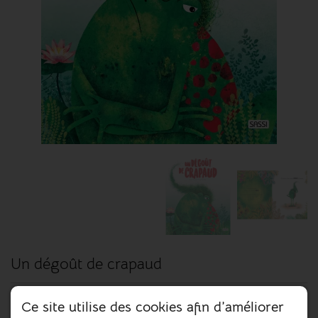
Un dégoût de crapaud
Ce site utilise des cookies afin d’améliorer
Crapaud est très difficile : tout, mais absolument tout, le