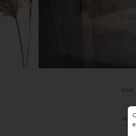
Email
C
Mot de
e