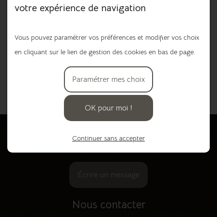
votre expérience de navigation
Paquet de 20 serviettes en papier, couleur taupe, 16 x 16.
Vous pouvez paramétrer vos préférences et modifier vos choix
3,15 €
en cliquant sur le lien de gestion des cookies en bas de page.
Paramétrer mes choix
Ajouter au panier
OK pour moi !
Besoin de plus de renseignements ou de
Continuer sans accepter
réserver un article ?
Écrire un message
Nous contacter