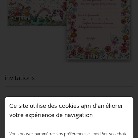
invitations
8 invitations + 8 enveloppes sur le thème des fées.
Ce site utilise des cookies afin d’améliorer
6,50 €
votre expérience de navigation
Ajouter au panier
Vous pouvez paramétrer vos préférences et modifier vos choix