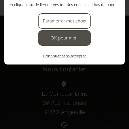
en cliquant sur le lien de gestion des cookies en bas de page.
Paramétrer mes choix
Besoin de plus de renseignements ou de
réserver un article ?
OK pour moi !
Écrire un message
Continuer sans accepter
Nous contacter
Le Comptoir D'iris
39 Rue Nationale
91670 Angerville