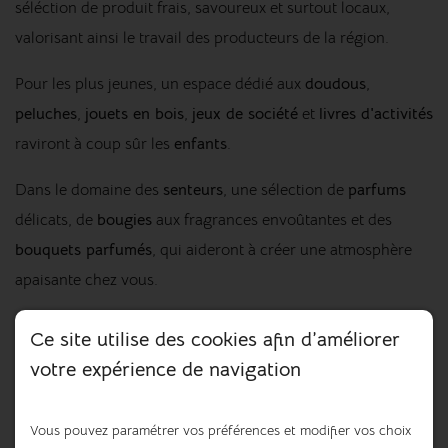
séléction de produit frais, savoureux et surtout locaux,
valorisant ainsi le travail des producteurs de la région.
Pour les plus jeunes, un espace dédié aux
doudous
,
peluches
,
jouets en bois
,
jeux de société
et
livres d'activités
raviront à coup sûr les
enfants
.
Dans le domaine des
senteurs
, une sélection de
parfums
délicats, de
bougies
aux fragrances envoûtantes et des
bouquets parfumés
, qui aideront à créer une atmosphère
apaisante chez vous.
Pour finir, Marine a également choisi une collection de
Ce site utilise des cookies afin d’améliorer
vêtements
et de
bijoux pour femmes
. Elle propose des
votre expérience de navigation
pièces à la fois tendance et élégantes pour sublimer chaque
femme en toutes occasions.
Vous pouvez paramétrer vos préférences et modifier vos choix